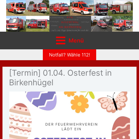
Zum
Inhalt
springen
Menü
Notfall? Wähle 112!
[Termin] 01.04. Osterfest in
Birkenhügel