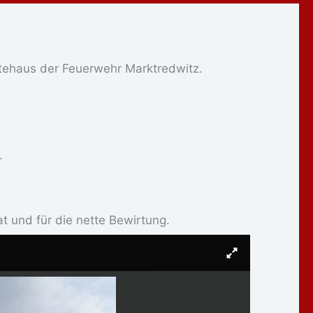
ätehaus der Feuerwehr Marktredwitz.
.
t und für die nette Bewirtung.