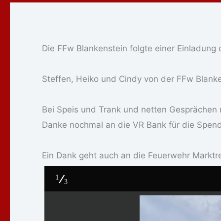
Die FFw Blankenstein folgte einer Einladung
Steffen, Heiko und Cindy von der FFw Blan
Bei Speis und Trank und netten Gesprächen 
Danke nochmal an die VR Bank für die Spende
Ein Dank geht auch an die Feuerwehr Marktred
1
3