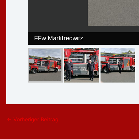
FFw Marktredwitz
←
Vorheriger Beitrag