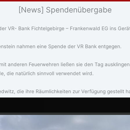
[News] Spendenübergabe
 der VR- Bank Fichtelgebirge – Frankenwald EG ins Ger
kenstein nahmen eine Spende der VR Bank entgegen.
mit anderen Feuerwehren ließen sie den Tag ausklingen
, die natürlich sinnvoll verwendet wird.
witz, die ihre Räumlichkeiten zur Verfügung gestellt ha