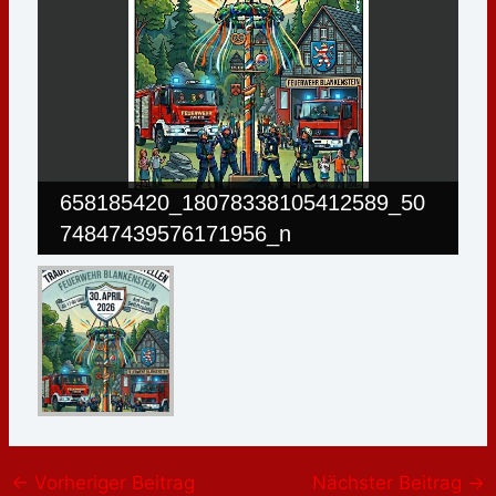
658185420_18078338105412589_50
74847439576171956_n
←
Vorheriger Beitrag
Nächster Beitrag
→