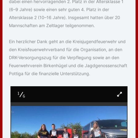
dabei einen hervorragenden 2. Platz in der Altersklasse 1
(6–9 Jahre) sowie einen sehr guten 4. Platz in der
Altersklasse 2 (10–16 Jahre). Insgesamt hatten über 20
Mannschaften am Zeltlager teilgenommen.
Ein herzlicher Dank geht an die Kreisjugendfeuerwehr und
den Kreisfeuerwehrverband für die Organisation, an den
DRK-Versorgungszug für die Verpflegung sowie an den
Feuerwehrverein Birkenhügel und die Jagdgenossenschaft
Pottiga für die finanzielle Unterstützung.
1
6