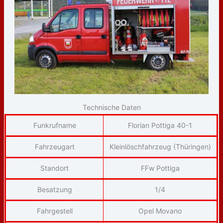
Technische Daten
Funkrufname
Florian Pottiga 40-1
Fahrzeugart
Kleinlöschfahrzeug (Thüringen)
Standort
FFw Pottiga
Besatzung
1/4
Fahrgestell
Opel Movano