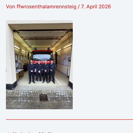
Von
ffwrosenthalamrennsteig
/
7. April 2026