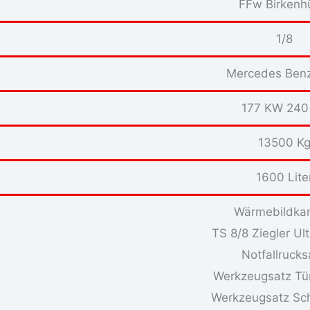
FFw Birkenh
1/8
Mercedes Ben
177 KW 240
13500 K
1600 Lite
Wärmebildka
TS 8/8 Ziegler Ult
Notfallruck
Werkzeugsatz Tü
Werkzeugsatz Sch