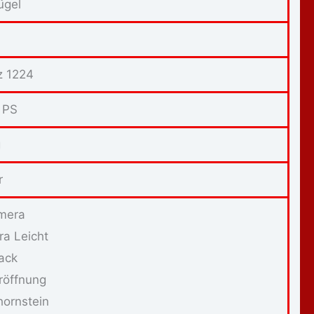
ügel
z 1224
 PS
g
r
mera
ra Leicht
sack
röffnung
ornstein