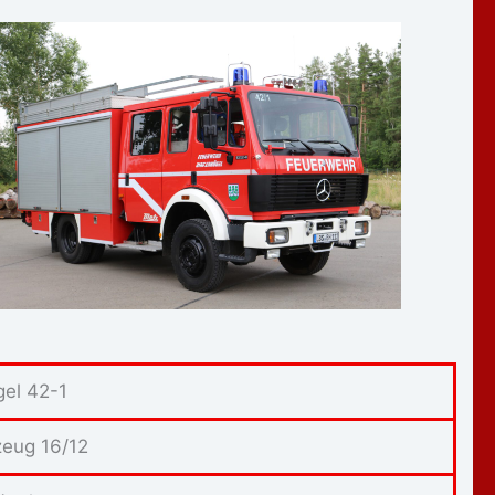
gel 42-1
eug 16/12