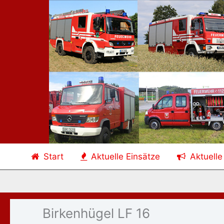
Zum
Inhalt
springen
Start
Aktuelle Einsätze
Aktuelle
Birkenhügel LF 16