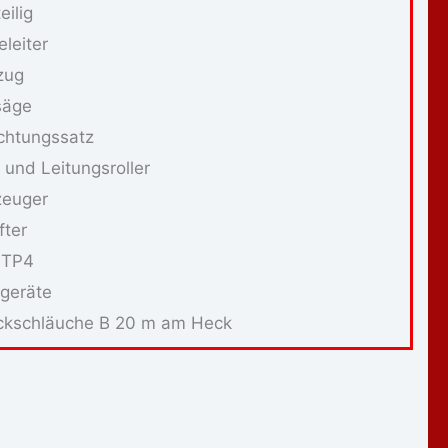
eilig
eleiter
zug
säge
chtungssatz
 und Leitungsroller
zeuger
fter
 TP4
geräte
uckschläuche B 20 m am Heck