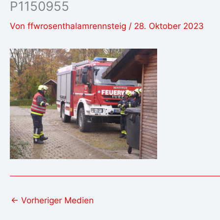
P1150955
Von
ffwrosenthalamrennsteig
/
28. Oktober 2023
←
Vorheriger Medien